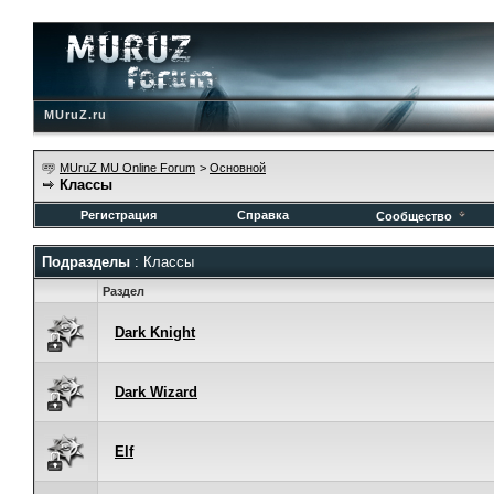
MUruZ.ru
MUruZ MU Online Forum
>
Основной
Классы
Регистрация
Справка
Сообщество
Подразделы
: Классы
Раздел
Dark Knight
Dark Wizard
Elf