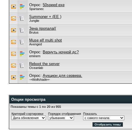
Опрос:
50speed exe
Spartanec
Summoner + (EE )
Junglie
Зена пропала((
Brutus
Muse elf multi shot
Avenged
Опрос:
Вернуть ночной дс?
eminem
Reboot the server
Oceanlab
Опрос:
Аукцион для сервера.
-=Wolfshade=-
Опции просмотра
Показаны темы с 1 по 20 из 955
Критерий сортировки
Порядок отображения
Показать