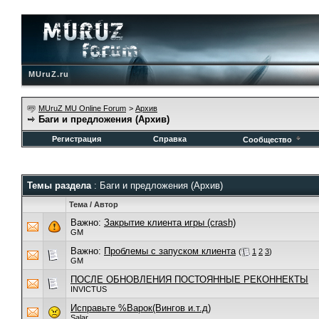
MUruZ.ru
MUruZ MU Online Forum
>
Архив
Баги и предложения (Архив)
Регистрация
Справка
Сообщество
Темы раздела
: Баги и предложения (Архив)
Тема
/
Автор
Важно:
Закрытие клиента игры (crash)
GM
Важно:
Проблемы с запуском клиента
(
1
2
3
)
GM
ПОСЛЕ ОБНОВЛЕНИЯ ПОСТОЯННЫЕ РЕКОННЕКТЫ
INVICTUS
Исправьте %Варок(Вингов и.т.д)
Salar