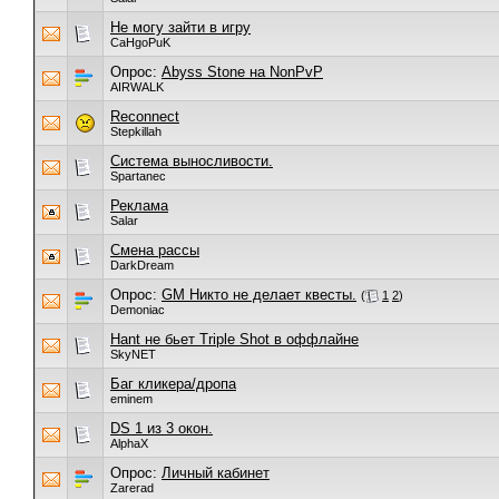
Не могу зайти в игру
CaHgoPuK
Опрос:
Abyss Stone на NonPvP
AIRWALK
Reconnect
Stepkillah
Система выносливости.
Spartanec
Реклама
Salar
Смена рассы
DarkDream
Опрос:
GM Никто не делает квесты.
(
1
2
)
Demoniac
Hant не бьет Triple Shot в оффлайне
SkyNET
Баг кликера/дропа
eminem
DS 1 из 3 окон.
AlphaX
Опрос:
Личный кабинет
Zarerad