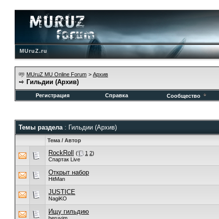
MUruZ.ru
MUruZ MU Online Forum
>
Архив
Гильдии (Архив)
Регистрация
Справка
Сообщество
Темы раздела
: Гильдии (Архив)
Тема
/
Автор
RockRoll
(
1
2
)
Спартак Live
Открыт набор
HitMan
JUSTICE
NagiKO
Ищу гильдию
heruvim