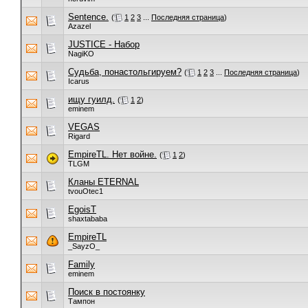
Sentence.
(
1
2
3
...
Последняя страница
)
Azazel
JUSTICE - Набор
NagiKO
Судьба, понастольгируем?
(
1
2
3
...
Последняя страница
)
Icarus
ищу гуилд.
(
1
2
)
eminem
VEGAS
Rigard
EmpireTL. Нет войне.
(
1
2
)
TLGM
Кланы ETERNAL
tvouOtec1
EgoisT
shaxtababa
EmpireTL
_SayzO_
Family
eminem
Поиск в постоянку
Тампон