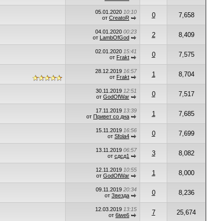
05.01.2020
10:10
0
7,658
от
CreatoR
04.01.2020
00:23
2
8,409
от
LambOfGod
02.01.2020
15:41
0
7,575
от
Frakt
28.12.2019
16:57
1
8,704
от
Frakt
30.11.2019
12:51
0
7,517
от
GodOfWar
17.11.2019
13:39
1
7,685
от
Привет со дна
15.11.2019
16:56
0
7,699
от
Sfola4
13.11.2019
06:57
3
8,082
от
сдсд1
12.11.2019
10:55
1
8,000
от
GodOfWar
09.11.2019
20:34
0
8,236
от
Звезда
12.03.2019
13:15
7
25,674
от
6iwe6