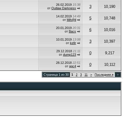
26.02.2019
15:38
3
10,190
от
Outlaw Darkness
14.02.2019
14:49
5
10,748
от
Mih@il
20.01.2019
20:31
6
10,016
от
Bacs
10.01.2019
13:08
3
10,397
от
kefir
29.12.2018
21:11
0
9,217
от
dump123
28.12.2018
22:51
0
10,112
от
ggc4
Страница 1 из 30
1
2
3
11
>
Последняя
»