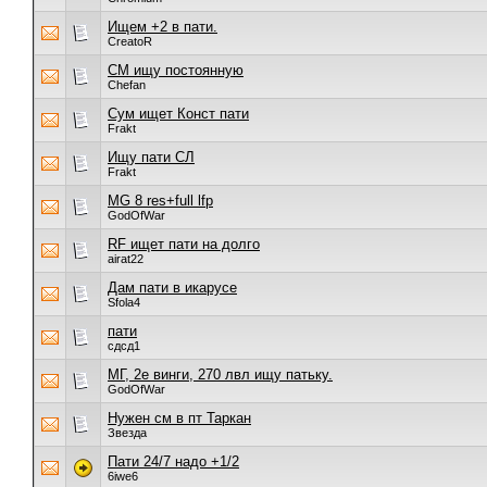
Ищем +2 в пати.
CreatoR
СM ищу постоянную
Chefan
Сум ищет Конст пати
Frakt
Ищу пати СЛ
Frakt
MG 8 res+full lfp
GodOfWar
RF ищет пати на долго
airat22
Дам пати в икарусе
Sfola4
пати
сдсд1
МГ, 2е винги, 270 лвл ищу патьку.
GodOfWar
Нужен см в пт Таркан
Звезда
Пати 24/7 надо +1/2
6iwe6