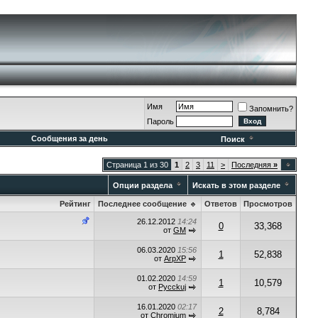
Имя
Запомнить?
Пароль
Сообщения за день
Поиск
Страница 1 из 30
1
2
3
11
>
Последняя
»
Опции раздела
Искать в этом разделе
Рейтинг
Последнее сообщение
Ответов
Просмотров
26.12.2012
14:24
0
33,368
от
GM
06.03.2020
15:56
1
52,838
от
ArpXP
01.02.2020
14:59
1
10,579
от
Pycckuj
16.01.2020
02:17
2
8,784
от
Chromium