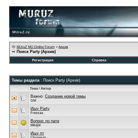
MUruZ.ru
MUruZ MU Online Forum
>
Архив
Поиск Party (Архив)
Регистрация
Справка
Темы раздела
: Поиск Party (Архив)
Тема
/
Автор
Важно:
Создание новой темы
GM
Ищу Party
Freezaa
Вопрос по пати
Mih@il
Ищу пт
Chromium