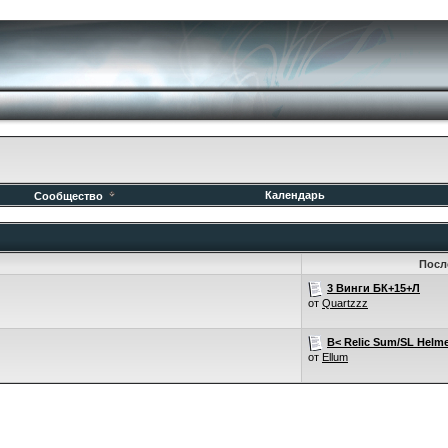
Календарь
Сообщество
Посл
3 Винги БК+15+Л
от
Quartzzz
B< Relic Sum/SL Helm
от
Ellum