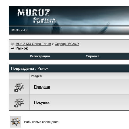
MUruZ.ru
MUruZ MU Online Forum
>
Сервер LEGACY
Рынок
Регистрация
Справка
Подразделы
: Рынок
Раздел
Продажа
Покупка
Есть новые сообщения