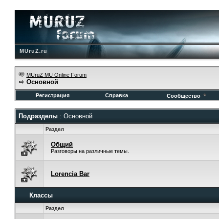
MUruZ.ru
MUruZ MU Online Forum
Основной
Регистрация
Справка
Сообщество
Подразделы
: Основной
Раздел
Общий
Разговоры на различные темы.
Lorencia Bar
Классы
Раздел