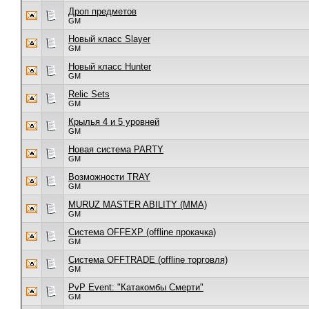
Дроп предметов
GM
Новый класс Slayer
GM
Новый класс Hunter
GM
Relic Sets
GM
Крылья 4 и 5 уровней
GM
Новая система PARTY
GM
Возможности TRAY
GM
MURUZ MASTER ABILITY (MMA)
GM
Система OFFEXP (offline прокачка)
GM
Система OFFTRADE (offline торговля)
GM
PvP Event: "Катакомбы Смерти"
GM