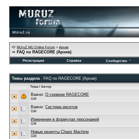
MUruZ.ru
MUruZ MU Online Forum
>
Архив
FAQ по RAGECORE (Архив)
Регистрация
Справка
Сообщество
Темы раздела
: FAQ по RAGECORE (Архив)
Тема
/
Автор
Важно:
О сервере RAGECORE
GM
Важно:
Система ресетов
GM
Изменения в формулах персонажей
GM
Новые рецепты Chaos Machine
GM