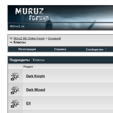
MUruZ.ru
MUruZ MU Online Forum
>
Основной
Классы
Регистрация
Справка
Сообщество
Подразделы
: Классы
Раздел
Dark Knight
Dark Wizard
Elf