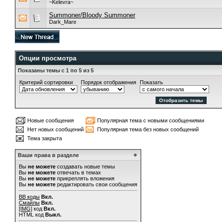
~Kelevra~
Summoner/Bloody Summoner
Dark_Mare
Опции просмотра
Показаны темы с 1 по 5 из 5
Критерий сортировки
Порядок отображения
Показать
Новые сообщения
Популярная тема с новыми сообщениями
Нет новых сообщений
Популярная тема без новых сообщений
Тема закрыта
Ваши права в разделе
Вы
не можете
создавать новые темы
Вы
не можете
отвечать в темах
Вы
не можете
прикреплять вложения
Вы
не можете
редактировать свои сообщения
BB коды
Вкл.
Смайлы
Вкл.
[IMG]
код
Вкл.
HTML код
Выкл.