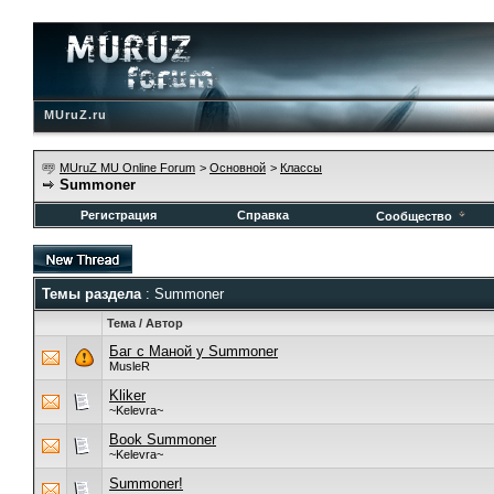
MUruZ.ru
MUruZ MU Online Forum
>
Основной
>
Классы
Summoner
Регистрация
Справка
Сообщество
Темы раздела
: Summoner
Тема
/
Автор
Баг с Маной у Summoner
MusleR
Kliker
~Kelevra~
Book Summoner
~Kelevra~
Summoner!