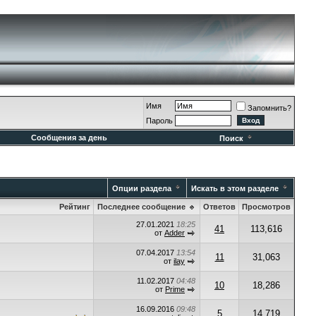
Имя
Запомнить?
Пароль
Сообщения за день
Поиск
Опции раздела
Искать в этом разделе
Рейтинг
Последнее сообщение
Ответов
Просмотров
27.01.2021
18:25
41
113,616
от
Adder
07.04.2017
13:54
11
31,063
от
ilay
11.02.2017
04:48
10
18,286
от
Prime
16.09.2016
09:48
5
14,719