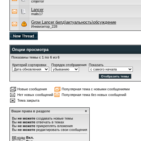
cmjerror
Lancer
malis17
Grow Lancer билд\актуальность\обсуждение
Инквизитор_228
Опции просмотра
Показаны темы с 1 по 6 из 6
Критерий сортировки
Порядок отображения
Показать
Новые сообщения
Популярная тема с новыми сообщениями
Нет новых сообщений
Популярная тема без новых сообщений
Тема закрыта
Ваши права в разделе
Вы
не можете
создавать новые темы
Вы
не можете
отвечать в темах
Вы
не можете
прикреплять вложения
Вы
не можете
редактировать свои сообщения
BB коды
Вкл.