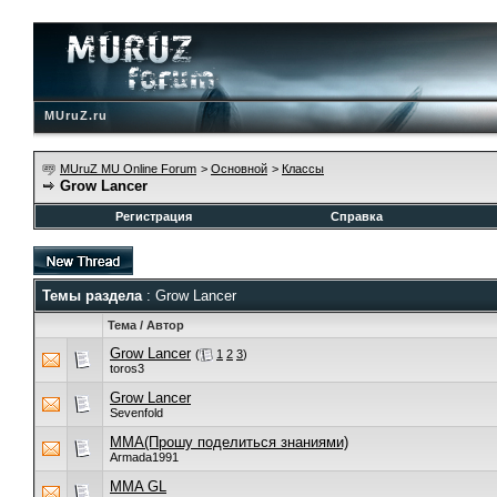
MUruZ.ru
MUruZ MU Online Forum
>
Основной
>
Классы
Grow Lancer
Регистрация
Справка
Темы раздела
: Grow Lancer
Тема
/
Автор
Grow Lancer
(
1
2
3
)
toros3
Grow Lancer
Sevenfold
ММА(Прошу поделиться знаниями)
Armada1991
MMA GL