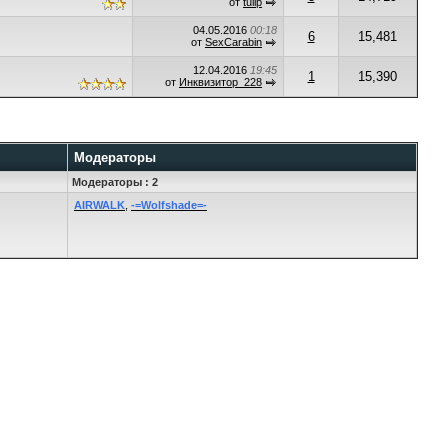
от
tulip
04.05.2016
00:18
6
15,481
от
SexCarabin
12.04.2016
19:45
1
15,390
от
Инквизитор_228
Модераторы
Модераторы : 2
AIRWALK
,
-=Wolfshade=-