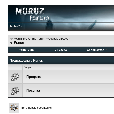
MUruZ.ru
MUruZ MU Online Forum
>
Сервер LEGACY
Рынок
Регистрация
Справка
Сообщество
Подразделы
: Рынок
Раздел
Продажа
Покупка
Есть новые сообщения