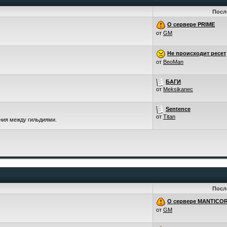
Посл
О сервере PRIME
от
GM
Не происходит ресет
от
BeoMan
БАГИ
от
Meksikanec
Sentence
от
Titan
ения между гильдиями.
Посл
О сервере MANTICO
от
GM