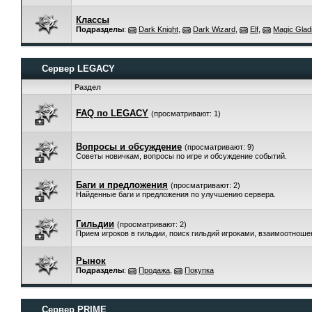
Классы
Подразделы
:
Dark Knight
,
Dark Wizard
,
Elf
,
Magic Gladi
Сервер LEGACY
Раздел
FAQ по LEGACY
(просматривают: 1)
Вопросы и обсуждение
(просматривают: 9)
Советы новичкам, вопросы по игре и обсуждение событий.
Баги и предложения
(просматривают: 2)
Найденные баги и предложения по улучшению сервера.
Гильдии
(просматривают: 2)
Прием игроков в гильдии, поиск гильдий игроками, взаимоотнош
Рынок
Подразделы
:
Продажа
,
Покупка
Сервер PRIME