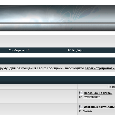
Календарь
Сообщество
руму. Для размещения своих сообщений необходимо
зарегистрировать
Посл
Персонаж на легаси
от
-=Wolfshade=-
Итоговые результаты 
от
Nazzzz