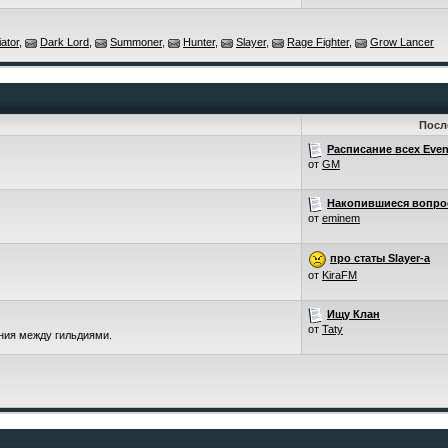
ator
,
Dark Lord
,
Summoner
,
Hunter
,
Slayer
,
Rage Fighter
,
Grow Lancer
Посл
Расписание всех Even
от
GM
Накопившиеся вопро
от
eminem
про статы Slayer-a
от
KiraFM
Ищу Клан
от
Taty
ения между гильдиями.