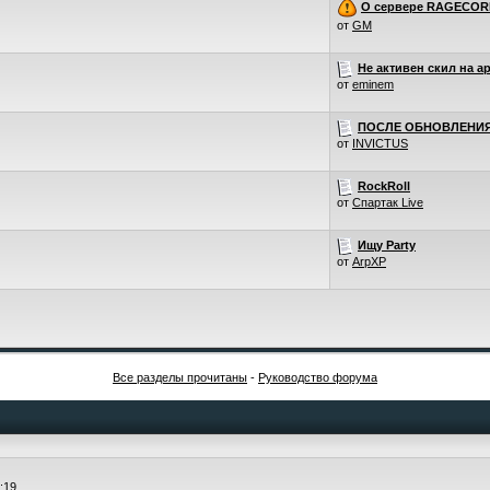
О сервере RAGECOR
от
GM
Не активен скил на а
от
eminem
ПОСЛЕ ОБНОВЛЕНИЯ
от
INVICTUS
RockRoll
от
Спартак Live
Ищу Party
от
ArpXP
Все разделы прочитаны
-
Руководство форума
:19.