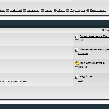
ator
,
Dark Lord
,
Summoner
,
Hunter
,
Slayer
,
Rage Fighter
,
Grow Lancer
Посл
Расписание всех Even
от
GM
Накопившиеся вопро
от
eminem
про статы Slayer-a
от
KiraFM
Ищу Клан
от
Taty
ения между гильдиями.