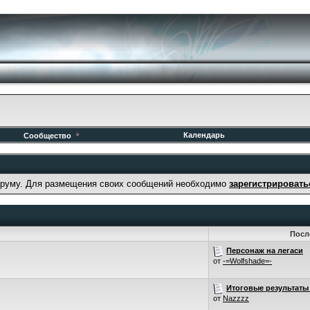
Календарь
Сообщество
руму. Для размещения своих сообщений необходимо
зарегистрировать
Посл
Персонаж на легаси
от
-=Wolfshade=-
Итоговые результаты 
от
Nazzzz