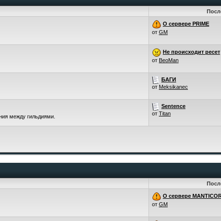
Посл
О сервере PRIME
от
GM
Не происходит ресет
от
BeoMan
БАГИ
от
Meksikanec
Sentence
от
Titan
ения между гильдиями.
Посл
О сервере MANTICO
от
GM