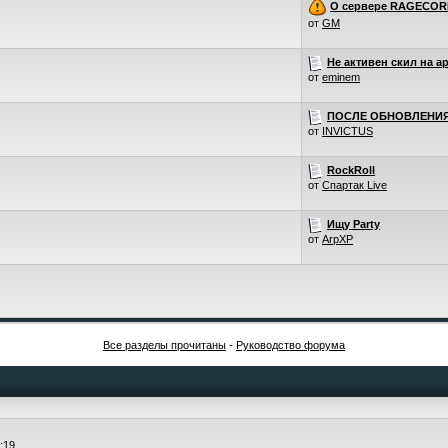
О сервере RAGECOR
от
GM
Не активен скил на а
от
eminem
ПОСЛЕ ОБНОВЛЕНИЯ
от
INVICTUS
RockRoll
от
Спартак Live
Ищу Party
от
ArpXP
Все разделы прочитаны
-
Руководство форума
:19.