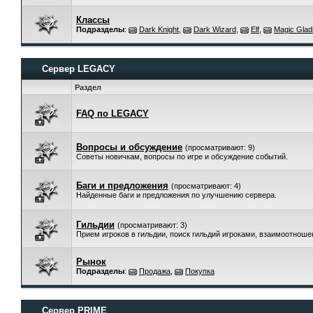
Классы
Подразделы
:
Dark Knight
,
Dark Wizard
,
Elf
,
Magic Gladi
Сервер LEGACY
Раздел
FAQ по LEGACY
Вопросы и обсуждение
(просматривают: 9)
Советы новичкам, вопросы по игре и обсуждение событий.
Баги и предложения
(просматривают: 4)
Найденные баги и предложения по улучшению сервера.
Гильдии
(просматривают: 3)
Прием игроков в гильдии, поиск гильдий игроками, взаимоотнош
Рынок
Подразделы
:
Продажа
,
Покупка
Сервер PRIME