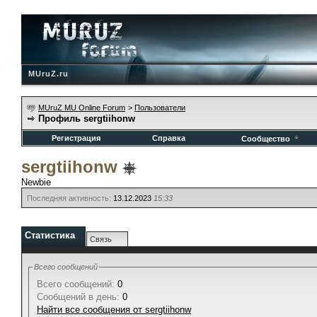
MUruZ.ru
MUruZ MU Online Forum
>
Пользователи
Профиль sergtiihonw
Регистрация
Справка
Сообщество
sergtiihonw
Newbie
Последняя активность:
13.12.2023
15:33
Статистика
Связь
Всего сообщений
Всего сообщений:
0
Сообщений в день:
0
Найти все сообщения от sergtiihonw