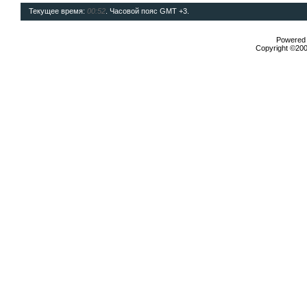
Текущее время:
00:52
. Часовой пояс GMT +3.
Powered b
Copyright ©2000