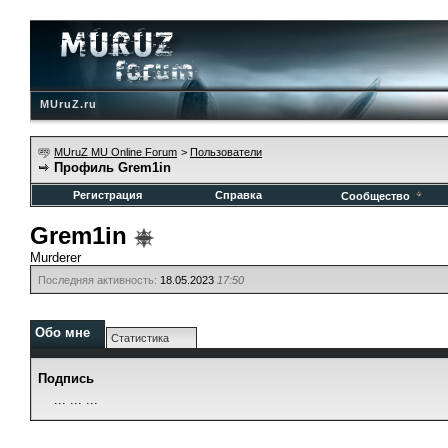
MUruZ.ru
MUruZ MU Online Forum
>
Пользователи
Профиль Grem1in
Регистрация
Справка
Сообщество
Grem1in
Murderer
Последняя активность:
18.05.2023
17:50
Обо мне
Статистика
Подпись
... ... ...