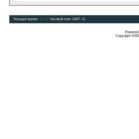
Текущее время:
14:33
. Часовой пояс GMT +3.
Powered b
Copyright ©2000