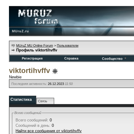
MUruZ.ru
MUruZ MU Online Forum
>
Пользователи
Профиль viktortihvffv
Регистрация
Справка
Сообщество
viktortihvffv
Newbie
Последняя активность:
26.12.2023
11:50
Статистика
Связь
Всего сообщений
Всего сообщений:
0
Сообщений в день:
0
Найти все сообщения от viktortihvffv