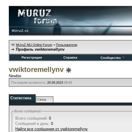
MUruZ.ru
MUruZ MU Online Forum
>
Пользователи
Профиль vwiktoremellynv
Регистрация
Справка
Сообщество
vwiktoremellynv
Newbie
Последняя активность:
20.09.2023
09:43
Статистика
Связь
Всего сообщений
Всего сообщений:
0
Сообщений в день:
0
Найти все сообщения от vwiktoremellynv