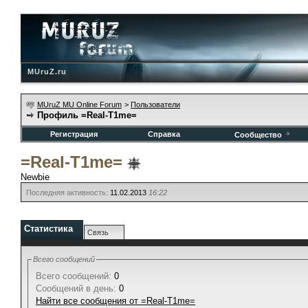
MUruZ.ru
MUruZ MU Online Forum
>
Пользователи
Профиль =Real-T1me=
Регистрация
Справка
Сообщество
=Real-T1me=
Newbie
Последняя активность:
11.02.2013
16:22
Статистика
Связь
Всего сообщений
Всего сообщений:
0
Сообщений в день:
0
Найти все сообщения от =Real-T1me=