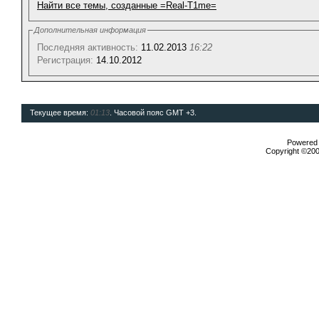
Найти все темы, созданные =Real-T1me=
Дополнительная информация
Последняя активность:
11.02.2013
16:22
Регистрация:
14.10.2012
Текущее время:
01:13
. Часовой пояс GMT +3.
Powered b
Copyright ©2000