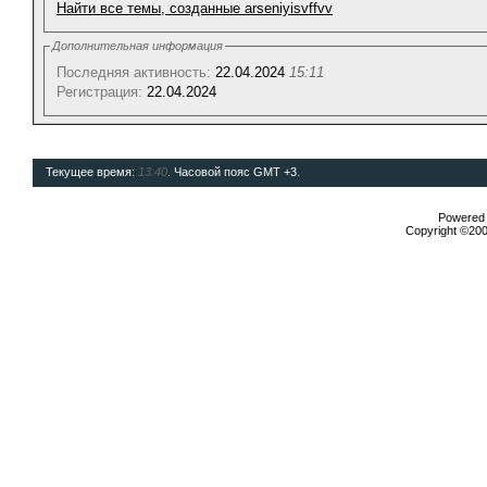
Найти все темы, созданные arseniyisvffvv
Дополнительная информация
Последняя активность:
22.04.2024
15:11
Регистрация:
22.04.2024
Текущее время:
13:40
. Часовой пояс GMT +3.
Powered b
Copyright ©2000