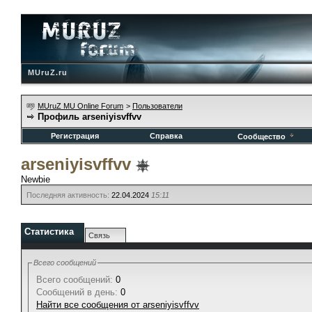
MUruZ.ru
MUruZ MU Online Forum
>
Пользователи
Профиль arseniyisvffvv
Регистрация
Справка
Сообщество
arseniyisvffvv
Newbie
Последняя активность:
22.04.2024
15:11
Статистика
Связь
Всего сообщений
Всего сообщений:
0
Сообщений в день:
0
Найти все сообщения от arseniyisvffvv