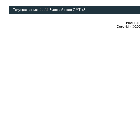
Текущее время:
14:23
. Часовой пояс GMT +3.
Powered b
Copyright ©2000