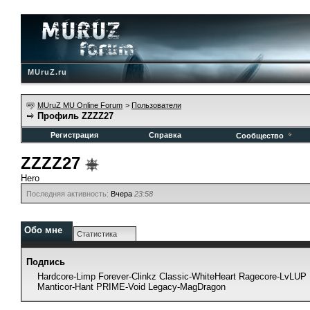
MUruZ.ru
MUruZ MU Online Forum
>
Пользователи
Профиль ZZZZ27
Регистрация
Справка
Сообщество
ZZZZ27
Hero
Последняя активность:
Вчера
23:58
Обо мне
Статистика
Подпись
Hardcore-Limp Forever-Clinkz Classic-WhiteHeart Ragecore-Lv
Manticor-Hant PRIME-Void Legacy-MagDragon