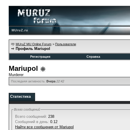
MUruZ.ru
MUruZ MU Online Forum
>
Пользователи
Профиль Mariupol
Регистрация
Справка
Mariupol
Murderer
Последняя активность:
Вчера
22:42
Статистика
Всего сообщений
Всего сообщений:
238
Сообщений в день:
0.12
Найти все сообщения от Mariupol