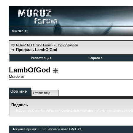
MUruZ.ru
MUruZ MU Online Forum
>
Пользователи
Профиль LambOfGod
Регистрация
Справка
LambOfGod
Murderer
Обо мне
Статистика
Подпись
H:Zubcheg,Oceanlab;F:Phaeleh,Ocean1ab;R:MilaKunis, nyTuH,Pepsi,Sikdir;S10x
Текущее время:
15:32
. Часовой пояс GMT +3.