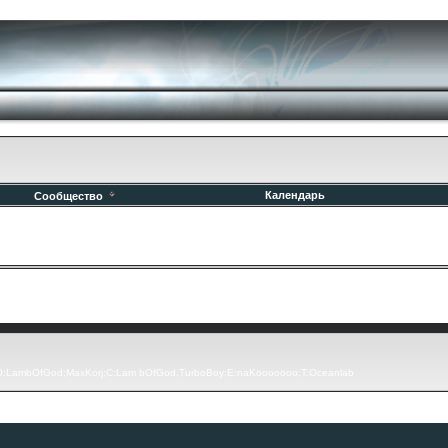
Календарь
Сообщество
500:LambOfGod;MaxKorj;C:Lam bOfGod,TurboBoy;E:naKooooooo;T:Oceanlab