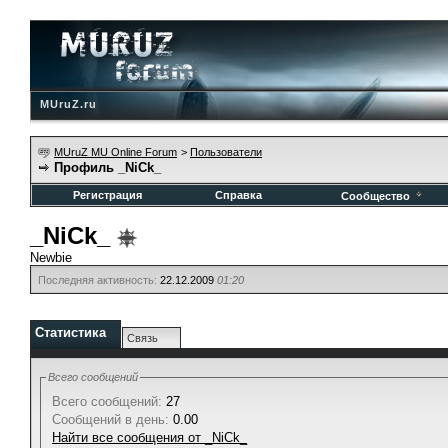
MUruZ.ru
MUruZ MU Online Forum
>
Пользователи
Профиль _NiCk_
Регистрация
Справка
Сообщество
_NiCk_
Newbie
Последняя активность:
22.12.2009
01:20
Статистика
Связь
Всего сообщений
Всего сообщений:
27
Сообщений в день:
0.00
Найти все сообщения от _NiCk_