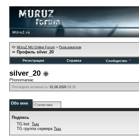
MUruZ.ru
MUruZ MU Online Forum
>
Пользователи
Профиль silver_20
Регистрация
Справка
Сообщество
silver_20
Phonomaniac
Последняя активность:
01.06.2026
09:35
Обо мне
Статистика
Подпись
TG bot:
Тыц
TG группа сервера
Тыц