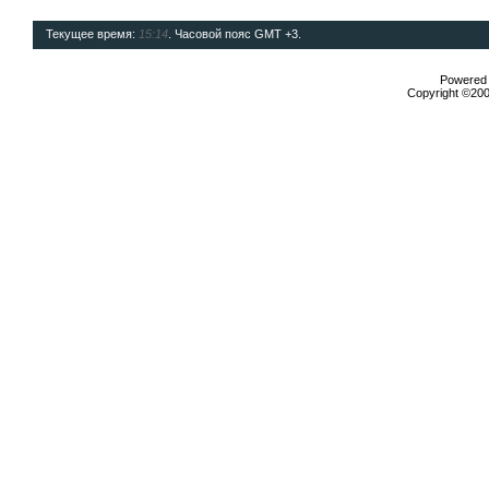
Текущее время:
15:14
. Часовой пояс GMT +3.
Powered b
Copyright ©2000