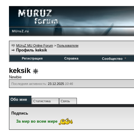
MUruZ.ru
MUruZ MU Online Forum
>
Пользователи
Профиль keksik
Регистрация
Справка
Сообщество
keksik
Newbie
Последняя активность:
23.12.2025
10:46
Обо мне
Статистика
Связь
Подпись
За мир во всем мире