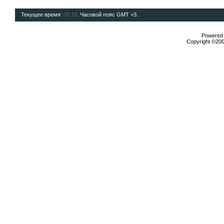
Текущее время:
08:18
. Часовой пояс GMT +3.
Powered b
Copyright ©2000