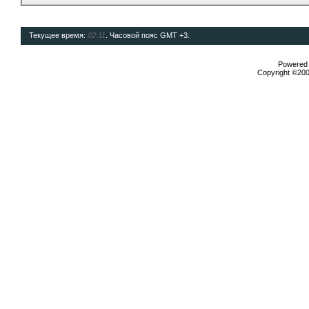
Текущее время:
02:11
. Часовой пояс GMT +3.
Powered b
Copyright ©2000