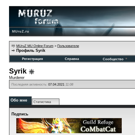
MUruZ.ru
MUruZ MU Online Forum
>
Пользователи
Профиль Syrik
Регистрация
Справка
Сообщество
Syrik
Murderer
Последняя активность:
07.04.2021
11:08
Обо мне
Статистика
Подпись