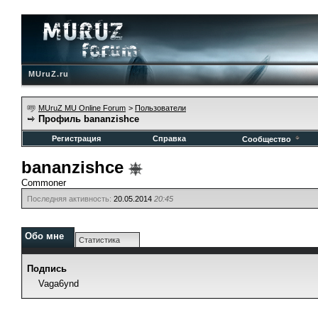
MUruZ.ru
MUruZ MU Online Forum
>
Пользователи
Профиль bananzishce
Регистрация
Справка
Сообщество
bananzishce
Commoner
Последняя активность:
20.05.2014
20:45
Обо мне
Статистика
Подпись
Vaga6ynd