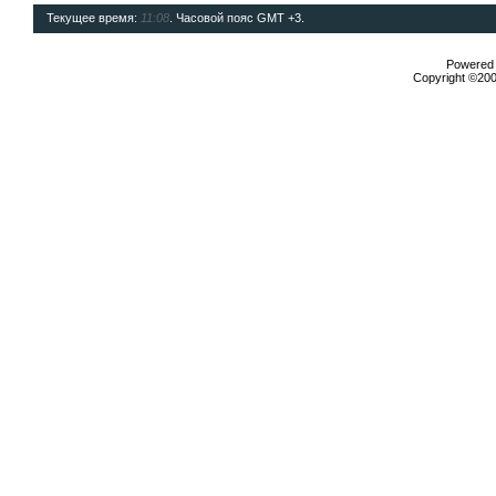
Текущее время:
11:08
. Часовой пояс GMT +3.
Powered b
Copyright ©2000