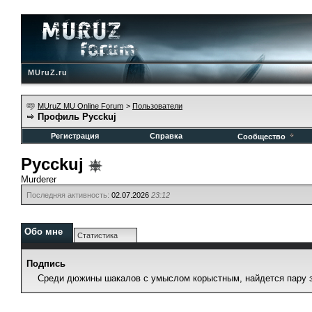
MUruZ.ru
MUruZ MU Online Forum
>
Пользователи
Профиль Pycckuj
Регистрация
Справка
Сообщество
Pycckuj
Murderer
Последняя активность:
02.07.2026
23:12
Обо мне
Статистика
Подпись
Среди дюжины шакалов с умыслом корыстным, найдется пару з