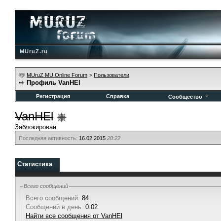
MUruZ.ru
MUruZ MU Online Forum
>
Пользователи
Профиль VanHEl
Регистрация
Справка
Сообщество
VanHEl
Заблокирован
Последняя активность:
16.02.2015
20:22
Статистика
Всего сообщений
Всего сообщений:
84
Сообщений в день:
0.02
Найти все сообщения от VanHEl