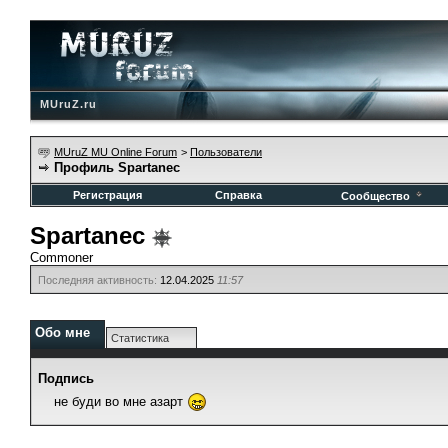
MUruZ.ru
MUruZ MU Online Forum
>
Пользователи
Профиль Spartanec
Регистрация
Справка
Сообщество
Spartanec
Commoner
Последняя активность:
12.04.2025
11:57
Обо мне
Статистика
Подпись
не буди во мне азарт