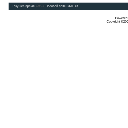
Текущее время:
08:23
. Часовой пояс GMT +3.
Powered b
Copyright ©2000