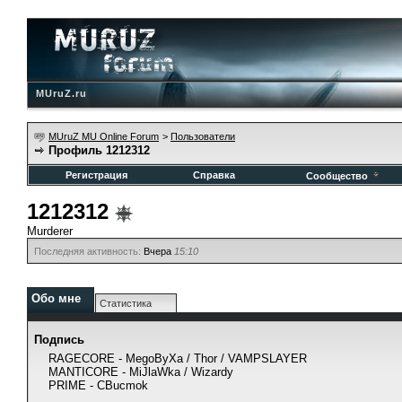
MUruZ.ru
MUruZ MU Online Forum
>
Пользователи
Профиль 1212312
Регистрация
Справка
Сообщество
1212312
Murderer
Последняя активность:
Вчера
15:10
Обо мне
Статистика
Подпись
RAGECORE - MegoByXa / Thor / VAMPSLAYER
MANTICORE - MiJlaWka / Wizardy
PRIME - CBucmok