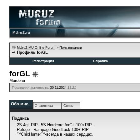
MUruZ.ru
MUruZ MU Online Forum
>
Пользователи
Профиль forGL
Регистрация
Справка
forGL
Murderer
Последняя активность:
30.11.2024
13:21
Обо мне
Статистика
Связь
Подпись
2S-4gL RIP...5S Hardcore forGL-100+RIP..
Refuge - Rampage-GoodLuck 100+ RIP
™ChixHunter™-всегда в наших сердцах.