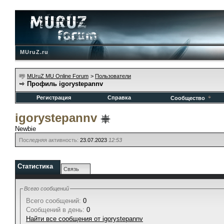
MUruZ.ru
MUruZ MU Online Forum
>
Пользователи
Профиль igorystepannv
Регистрация
Справка
Сообщество
igorystepannv
Newbie
Последняя активность:
23.07.2023
12:53
Статистика
Связь
Всего сообщений
Всего сообщений:
0
Сообщений в день:
0
Найти все сообщения от igorystepannv