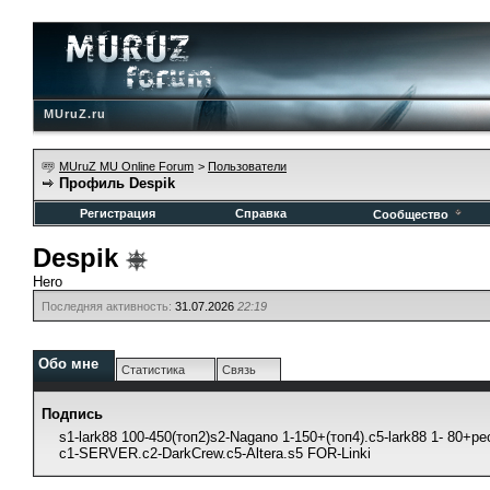
MUruZ.ru
MUruZ MU Online Forum
>
Пользователи
Профиль Despik
Регистрация
Справка
Сообщество
Despik
Hero
Последняя активность:
31.07.2026
22:19
Обо мне
Статистика
Связь
Подпись
s1-lark88 100-450(топ2)s2-Nagano 1-150+(топ4).c5-lark88 1- 80+рес
с1-SERVER.c2-DarkCrew.c5-Altera.s5 FOR-Linki