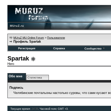
MUruZ.ru
MUruZ MU Online Forum
>
Пользователи
Профиль Spartak
Регистрация
Справка
Сообщество
Spartak
Hero
Обо мне
Статистика
Подпись
Челябинские почтальоны настолько суровы, что сами кусают вс
Текущее время:
14:39
. Часовой пояс GMT +3.