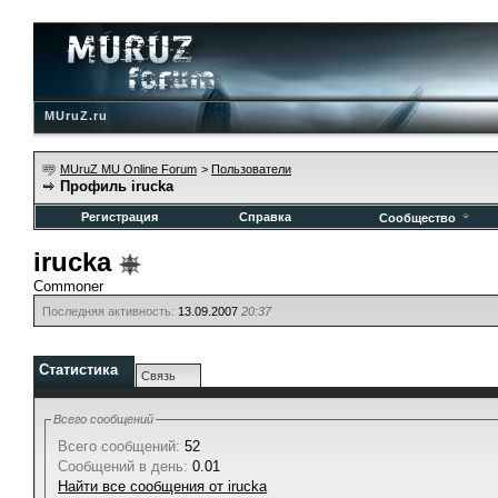
MUruZ.ru
MUruZ MU Online Forum
>
Пользователи
Профиль irucka
Регистрация
Справка
Сообщество
irucka
Commoner
Последняя активность:
13.09.2007
20:37
Статистика
Связь
Всего сообщений
Всего сообщений:
52
Сообщений в день:
0.01
Найти все сообщения от irucka