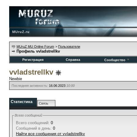
MUruZ.ru
MUruZ MU Online Forum
>
Пользователи
Профиль vvladstrellkv
Регистрация
Справка
Сообщество
vvladstrellkv
Newbie
Последняя активность:
16.06.2023
10:00
Статистика
Связь
Всего сообщений
Всего сообщений:
0
Сообщений в день:
0
Найти все сообщения от vvladstrellkv