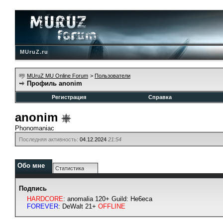
MUruZ.ru
MUruZ MU Online Forum
>
Пользователи
Профиль anonim
Регистрация
Справка
anonim
Phonomaniac
Последняя активность:
04.12.2024
21:54
Обо мне
Статистика
Подпись
HARDCORE
: anomalia 120+ Guild: He6eca
FOREVER
: DeWalt 21+
OFFLINE