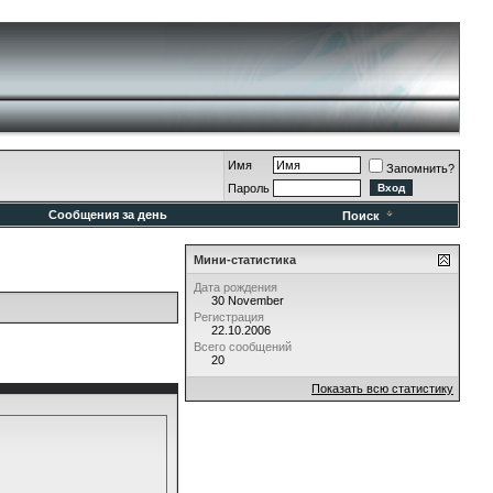
Имя
Запомнить?
Пароль
Сообщения за день
Поиск
Мини-статистика
Дата рождения
30 November
Регистрация
22.10.2006
Всего сообщений
20
Показать всю статистику