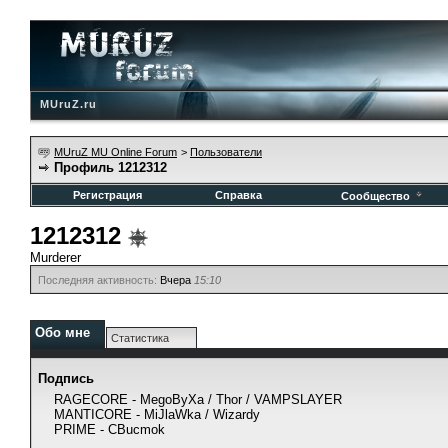
MUruZ.ru
MUruZ MU Online Forum
>
Пользователи
Профиль 1212312
Регистрация
Справка
Сообщество
1212312
Murderer
Последняя активность:
Вчера
15:10
Обо мне
Статистика
Подпись
RAGECORE - MegoByXa / Thor / VAMPSLAYER
MANTICORE - MiJlaWka / Wizardy
PRIME - CBucmok