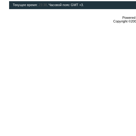
Текущее время:
23:38
. Часовой пояс GMT +3.
Powered b
Copyright ©2000