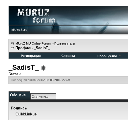
MUruZ.ru
MUruZ MU Online Forum
>
Пользователи
Профиль _SadisT_
Регистрация
Справка
Сообщество
_SadisT_
Newbie
Последняя активность:
03.05.2016
22:00
Обо мне
Статистика
Подпись
Guild:LinKuei