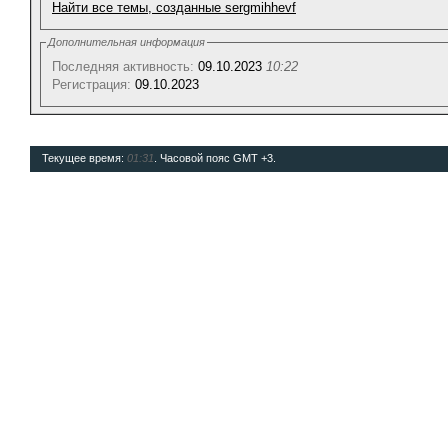
Найти все темы, созданные sergmihhevf
Дополнительная информация
Последняя активность:
09.10.2023
10:22
Регистрация:
09.10.2023
Текущее время:
01:31
. Часовой пояс GMT +3.