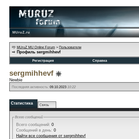
MUruZ.ru
MUruZ MU Online Forum
>
Пользователи
Профиль sergmihhevf
Регистрация
Справка
sergmihhevf
Newbie
Последняя активность:
09.10.2023
10:22
Статистика
Связь
Всего сообщений
Всего сообщений:
0
Сообщений в день:
0
Найти все сообщения от sergmihhevf