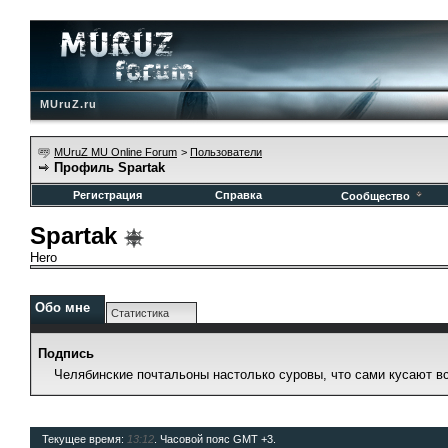
MUruZ.ru
MUruZ MU Online Forum
>
Пользователи
Профиль Spartak
Регистрация
Справка
Сообщество
Spartak
Hero
Обо мне
Статистика
Подпись
Челябинские почтальоны настолько суровы, что сами кусают вс
Текущее время:
13:12
. Часовой пояс GMT +3.