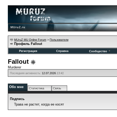
MUruZ.ru
MUruZ MU Online Forum
>
Пользователи
Профиль Fallout
Регистрация
Справка
Сообщество
Fallout
Murderer
Последняя активность:
12.07.2026
13:41
Обо мне
Статистика
Связь
Подпись
Трава не растет, когда ее косят