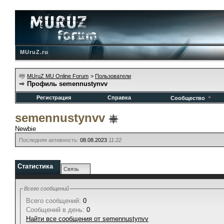
MUruZ.ru
MUruZ MU Online Forum
>
Пользователи
Профиль semennustynvv
Регистрация
Справка
Сообщество
semennustynvv
Newbie
Последняя активность:
08.08.2023
11:22
Статистика
Связь
Всего сообщений
Всего сообщений:
0
Сообщений в день:
0
Найти все сообщения от semennustynvv