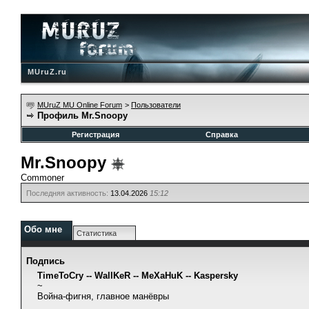
MUruZ.ru
MUruZ MU Online Forum
>
Пользователи
Профиль Mr.Snoopy
Регистрация
Справка
Mr.Snoopy
Commoner
Последняя активность:
13.04.2026
15:12
Обо мне
Статистика
Подпись
TimeToCry -- WallKeR -- MeXaHuK -- Kaspersky
~
Война-фигня, главное манёвры