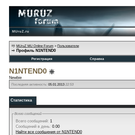
MUruZ.ru
MUruZ MU Online Forum
>
Пользователи
Профиль N1NTEND0
Регистрация
Справка
N1NTEND0
Newbie
Последняя активность:
05.01.2013
22:53
Статистика
Всего сообщений
Всего сообщений:
1
Сообщений в день:
0.00
Найти все сообщения от N1NTEND0