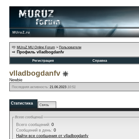
MUruZ.ru
MUruZ MU Online Forum
>
Пользователи
Профиль vlladbogdanfv
Регистрация
Справка
vlladbogdanfv
Newbie
Последняя активность:
21.06.2023
10:51
Статистика
Связь
Всего сообщений
Всего сообщений:
0
Сообщений в день:
0
Найти все сообщения от vlladbogdanfv