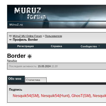
MUruZ.ru
MUruZ MU Online Forum
>
Пользователи
Профиль Border
Регистрация
Справка
Сообщество
Border
Newbie
Последняя активность:
15.05.2024
11:20
Обо мне
Статистика
Подпись
Nesquik54(SM), Nesquik54(Hunt), GhosT(SM), Nesqui