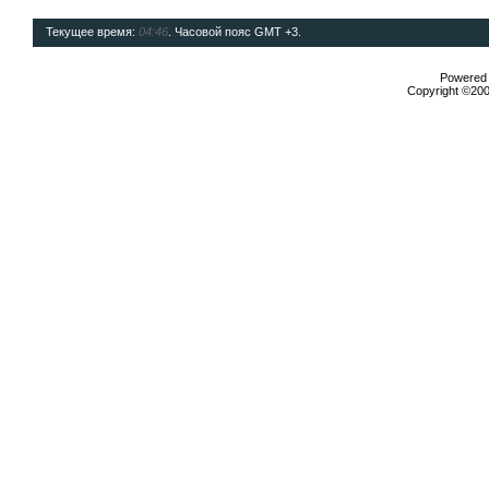
Текущее время:
04:46
. Часовой пояс GMT +3.
Powered b
Copyright ©2000